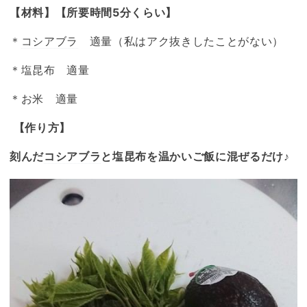
【材料】【所要時間5分くらい】
＊
コシアブラ
適量（私はアク抜きしたことがない）
＊塩昆布 適量
＊お米 適量
【作り方】
刻んだ
コシアブラ
と塩昆布を温かいご飯に混ぜるだけ♪