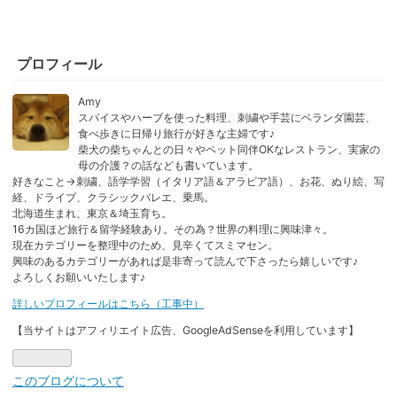
プロフィール
Amy
スパイスやハーブを使った料理、刺繍や手芸にベランダ園芸、
食べ歩きに日帰り旅行が好きな主婦です♪
柴犬の柴ちゃんとの日々やペット同伴OKなレストラン、実家の
母の介護？の話なども書いています。
好きなこと→刺繍、語学学習（イタリア語＆アラビア語）、お花、ぬり絵、写
経、ドライブ、クラシックバレエ、乗馬。
北海道生まれ、東京＆埼玉育ち。
16カ国ほど旅行＆留学経験あり。その為？世界の料理に興味津々。
現在カテゴリーを整理中のため、見辛くてスミマセン。
興味のあるカテゴリーがあれば是非寄って読んで下さったら嬉しいです♪
よろしくお願いいたします♪
詳しいプロフィールはこちら（工事中）
【当サイトはアフィリエイト広告、GoogleAdSenseを利用しています】
このブログについて