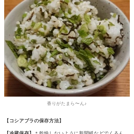
香りがたまら〜ん♪
【
コシアブラ
の保存方法】
【冷蔵保存】
＊乾燥しないように新聞紙などでくるん