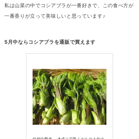
私は山菜の中で
コシアブラ
が一番好きで、この食べ方が
一番香りが立って美味しいと思っています♪
5月中なら
コシアブラ
を通販で買えます
信州中野市 木成り完熟くだもの＆旬の