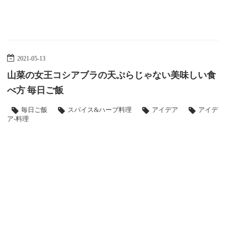
2021
-
05
-
13
山菜の女王コシアブラの天ぷらじゃない美味しい食
べ方 毎日ご飯
毎日ご飯
スパイス&ハーブ料理
アイデア
アイデ
ア-料理