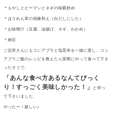
＊もやしとピーマンとネギの
味覇
炒め
＊ほうれん草の
胡麻
和え（
白だし
にした）
＊お味噌汁（豆腐、油揚げ、ネギ、わかめ）
＊納豆
ご近所さんにも
コシアブラ
と塩昆布を一緒に渡し、
コシ
アブラ
ご飯のレシピを教えたら実際にやって食べて下さ
ったそうで、
「あんな食べ方あるなんてびっく
り！すっごく美味しかった！」
と仰っ
て下さいました。
やったー！嬉しい♪