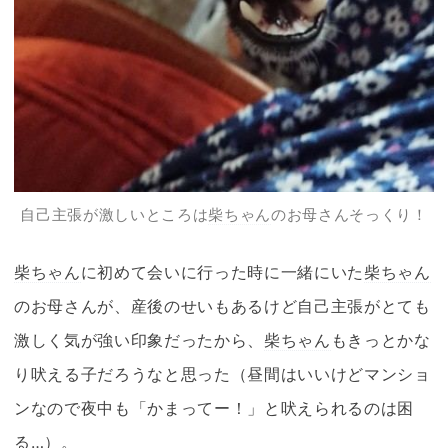
自己主張が激しいところは
柴ちゃん
のお母さんそっくり！
柴ちゃん
に初めて会いに行った時に一緒にいた
柴ちゃん
のお母さんが、産後のせいもあるけど自己主張がとても
激しく気が強い印象だったから、
柴ちゃん
もきっとかな
り吠える子だろうなと思った（昼間はいいけどマンショ
ンなので夜中も「かまってー！」と吠えられるのは困
る…）。