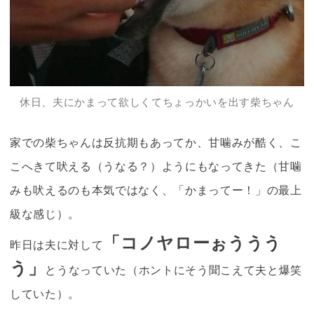
休日、夫にかまって欲しくてちょっかいを出す
柴ちゃん
家での
柴ちゃん
は反抗期もあってか、甘噛みが酷く、こ
こへきて吠える（うなる？）ようにもなってきた（甘噛
みも吠えるのも本気ではなく、「かまってー！」の最上
級な感じ）。
「コノヤローぉううう
昨日は夫に対して
う」
とうなっていた（ホントにそう聞こえて夫と爆笑
していた）。