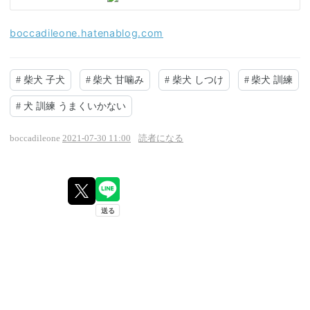
boccadileone.hatenablog.com
#
柴犬 子犬
#
柴犬 甘噛み
#
柴犬 しつけ
#
柴犬 訓練
#
犬 訓練 うまくいかない
boccadileone
2021-07-30 11:00
読者になる