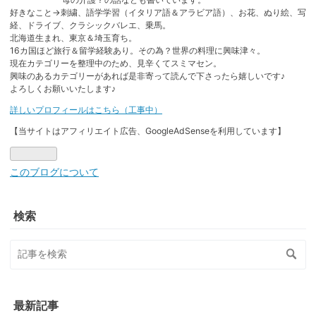
好きなこと→刺繍、語学学習（イタリア語＆アラビア語）、お花、ぬり絵、写
経、ドライブ、クラシックバレエ、乗馬。
北海道生まれ、東京＆埼玉育ち。
16カ国ほど旅行＆留学経験あり。その為？世界の料理に興味津々。
現在カテゴリーを整理中のため、見辛くてスミマセン。
興味のあるカテゴリーがあれば是非寄って読んで下さったら嬉しいです♪
よろしくお願いいたします♪
詳しいプロフィールはこちら（工事中）
【当サイトはアフィリエイト広告、GoogleAdSenseを利用しています】
このブログについて
検索
最新記事