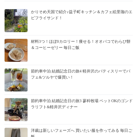
かりそめ天国で紹介♪益子町キッチン＆カフェ絵里珈のエ
ビフライサンド！
材料3つ！ほぼ0カロリー！痩せる！オオバコでわらび餅
＆コーヒーゼリー 毎日ご飯
節約車中泊 結婚記念日の旅4 軽井沢のパティスリーでパ
フェ&ツルヤで爆買い！
節約車中泊 結婚記念日の旅3 蓼科牧場 ペットOKのゴンド
ラリフト&軽井沢ディナー
洋裁は新しいフェーズへ 買いたい服を作ってみる 毎日ご
飯