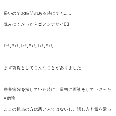
長いのでお時間のある時にでも……
読みにくかったらゴメンナサイ🙇‍♀️
𖤣𖥧𖥣｡𖤣𖥧𖥣｡‪𖤣𖥧𖥣｡𖤣𖥧𖥣｡‪𖤣𖥧𖥣｡𖤣𖥧𖥣｡‪
まず前提としてこんなことがありました
療養病院を探していた時に、最初に面談をして下さった
A病院
ここの担当の方は悪い人ではないし、話し方も気を遣っ