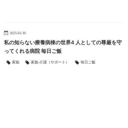
2025
-
03
-
30
私の知らない療養病棟の世界4 人としての尊厳を守
ってくれる病院 毎日ご飯
家族
家族-介護（サポート）
毎日ご飯