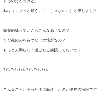
するのだろうけど、
私は（
ちょっと
違う。ここじゃない。）と感じました
療養病棟
ってどこもこんな感じなの？
ただ死ぬのを待つだけの場所なの？
もっと人間らしく過ごせる病院ってないの？
𖤣𖥧𖥣｡𖤣𖥧𖥣｡‪𖤣𖥧𖥣｡𖤣𖥧𖥣｡‪𖤣𖥧𖥣｡𖤣𖥧𖥣｡‪
こんなことがあった後に面談したのが現在の病院です