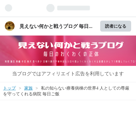
見えない何かと戦うブログ 毎日の
読者になる
わくわくの正体
当ブログではアフィリエイト広告を利用しています
トップ
>
家族
>
私の知らない療養病棟の世界4 人としての尊厳
を守ってくれる病院 毎日ご飯