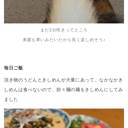
まだ2分咲きってところ
来週も寒いみたいだから長く楽しめそう♪
毎日ご飯
頂き物のうどんと
きしめん
が大量にあって、なかなか
き
しめん
は食べないので、担々麺の麺を
きしめん
にしてみ
ました