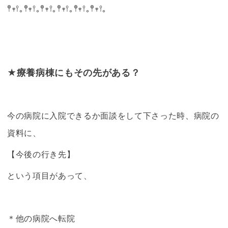
𖤣𖥧𖥣｡𖤣𖥧𖥣｡‪𖤣𖥧𖥣｡𖤣𖥧𖥣｡‪𖤣𖥧𖥣｡𖤣𖥧𖥣｡‪
★
療養病棟
にもその先がある？
今の病院に入院できるか面談をして下さった時、病院の
資料に、
【今後の行き先】
という項目があって、
＊他の病院へ転院